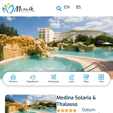
EN
BS
Početna
EspyBosnia
Destinacije
Ljeto
Blog
Više
Medina Solaria &
Thalasso
Datum