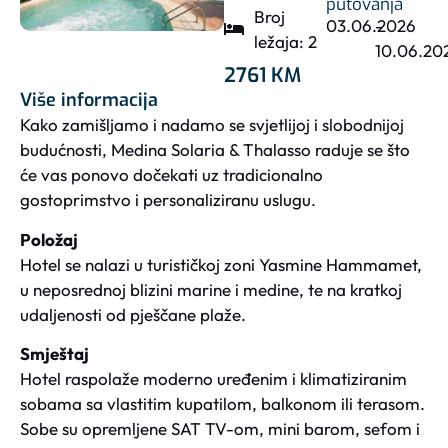
putovanja
Broj
03.06.2026
-
ležaja: 2
10.06.20
2761 KM
Više informacija
Kako zamišljamo i nadamo se svjetlijoj i slobodnijoj
budućnosti, Medina Solaria & Thalasso raduje se što
će vas ponovo dočekati uz tradicionalno
gostoprimstvo i personaliziranu uslugu.
Položaj
Hotel se nalazi u turističkoj zoni Yasmine Hammamet,
u neposrednoj blizini marine i medine, te na kratkoj
udaljenosti od pješčane plaže.
Smještaj
Hotel raspolaže moderno uređenim i klimatiziranim
sobama sa vlastitim kupatilom, balkonom ili terasom.
Sobe su opremljene SAT TV-om, mini barom, sefom i