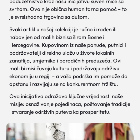
poduzetništvo kroz našu inicijativu suvenirnice sa
svrhom. Ovo nije obična humanitarna pomoć – to
je svrsishodna trgovina sa dušom.
Svaki artikl u našoj kolekciji je ručno izrađen ili
nabavljen od malih biznisa širom Bosne i
Hercegovine. Kupovinom iz naše ponude, putnici i
podržavatelji direktno ulažu u živote lokalnih
zanatlija, umjetnika i porodičnih preduzeća. Ovi
mali biznisi čuvaju kulturu i podržavaju održivu
ekonomiju u regiji – a vaša podrška im pomaže da
opstanu i razvijaju se na konkurentnom tržištu.
Ova inicijativa odražava ključne vrijednosti naše
misije: osnaživanje pojedinaca, poštovanje tradicije
i stvaranje održivih puteva ka prosperitetu.