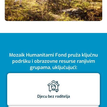
Mozaik Humanitarni Fond pruža ključnu
podršku i obrazovne resurse ranjivim
grupama, uključujući:
Djecu bez roditelja