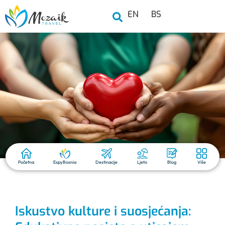
EN
BS
Početna
EspyBosnia
Destinacije
Ljeto
Blog
Više
Iskustvo kulture i suosjećanja: