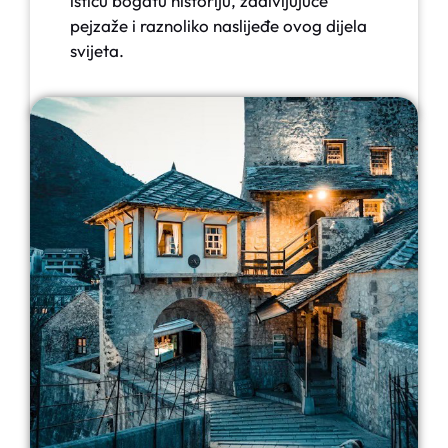
ističu bogatu historiju, zadivljujuće
pejzaže i raznoliko naslijeđe ovog dijela
svijeta.