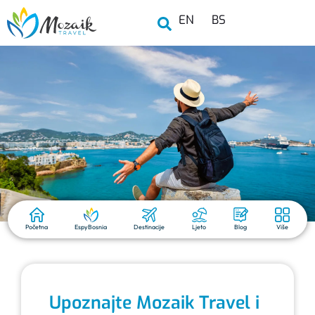
EN
BS
Početna
EspyBosnia
Destinacije
Ljeto
Blog
Više
Upoznajte Mozaik Travel i