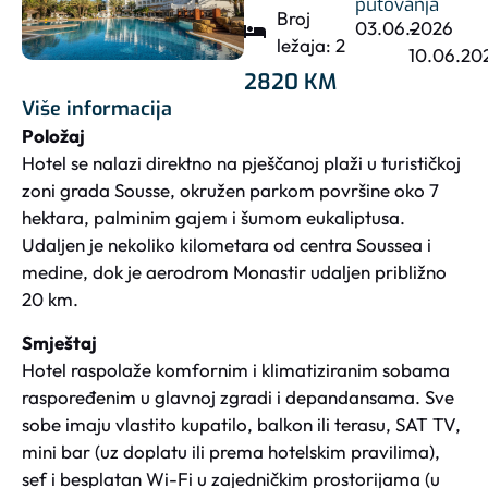
putovanja
Broj
03.06.2026
-
ležaja: 2
10.06.20
2820 KM
Više informacija
Položaj
Hotel se nalazi direktno na pješčanoj plaži u turističkoj
zoni grada Sousse, okružen parkom površine oko 7
hektara, palminim gajem i šumom eukaliptusa.
Udaljen je nekoliko kilometara od centra Soussea i
medine, dok je aerodrom Monastir udaljen približno
20 km.
Smještaj
Hotel raspolaže komfornim i klimatiziranim sobama
raspoređenim u glavnoj zgradi i depandansama. Sve
sobe imaju vlastito kupatilo, balkon ili terasu, SAT TV,
mini bar (uz doplatu ili prema hotelskim pravilima),
sef i besplatan Wi-Fi u zajedničkim prostorijama (u