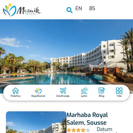
EN
BS
Početna
EspyBosnia
Destinacije
Ljeto
Blog
Više
Marhaba Royal
Salem, Sousse
Datum