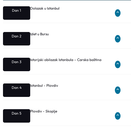
Dolazak u Istanbul
Dan 1
Izlet u Bursu
Dan 2
Istorijski obilazak Istanbula – Carska baština
Dan 3
Istanbul - Plovdiv
Dan 4
Plovdiv - Skoplje
Dan 5