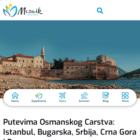
Home
EspyBosnia
Tours
Summer
Blog
More
Putevima Osmanskog Carstva:
Istanbul, Bugarska, Srbija, Crna Gora