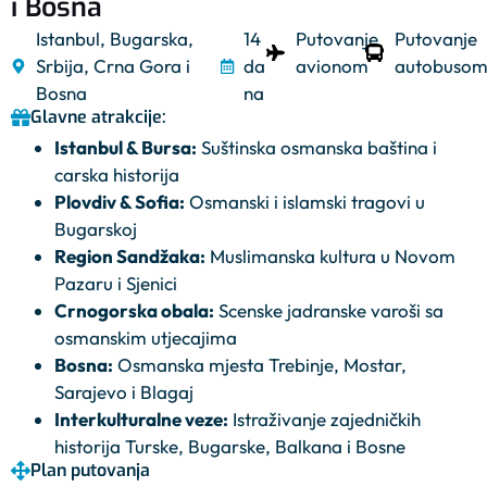
i Bosna
Istanbul, Bugarska,
14
Putovanje
Putovanje
Srbija, Crna Gora i
da
avionom
autobuso
Bosna
na
Glavne atrakcije:
Istanbul & Bursa:
Suštinska osmanska baština i
carska historija
Plovdiv & Sofia:
Osmanski i islamski tragovi u
Bugarskoj
Region Sandžaka:
Muslimanska kultura u Novom
Pazaru i Sjenici
Crnogorska obala:
Scenske jadranske varoši sa
osmanskim utjecajima
Bosna:
Osmanska mjesta Trebinje, Mostar,
Sarajevo i Blagaj
Interkulturalne veze:
Istraživanje zajedničkih
historija Turske, Bugarske, Balkana i Bosne
Plan putovanja