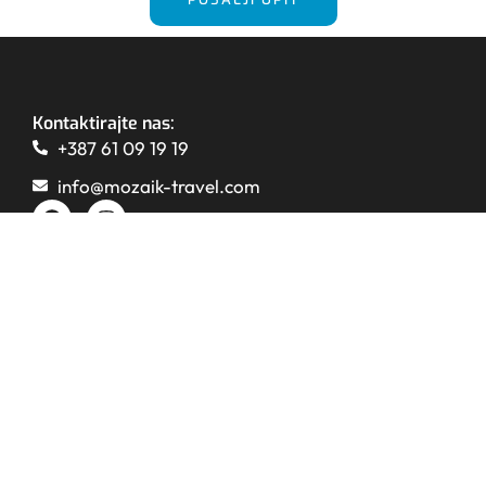
Kontaktirajte nas:
+387 61 09 19 19
info@mozaik-travel.com
Pravila privatnosti
Uslovi i odredbe
Sigurnost plaćanja kreditnim karticama
Mozaik Travel d.o.o.