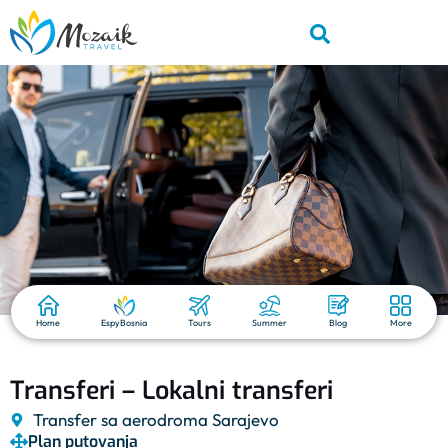
Home
EspyBosnia
Tours
Summer
Blog
More
Transferi – Lokalni transferi
Transfer sa aerodroma Sarajevo
Plan putovanja