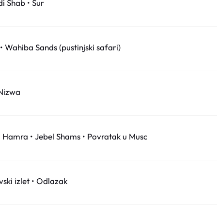
i Shab • Sur
 Wahiba Sands (pustinjski safari)
 Nizwa
l Hamra • Jebel Shams • Povratak u Musc
ski izlet • Odlazak