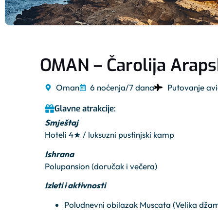
OMAN – Čarolija Arap
Oman
6 noćenja/7 dana
Putovanje av
Glavne atrakcije:
Smještaj
Hoteli 4★ / luksuzni pustinjski kamp
Ishrana
Polupansion (doručak i večera)
Izleti i aktivnosti
Poludnevni obilazak Muscata (Velika džam