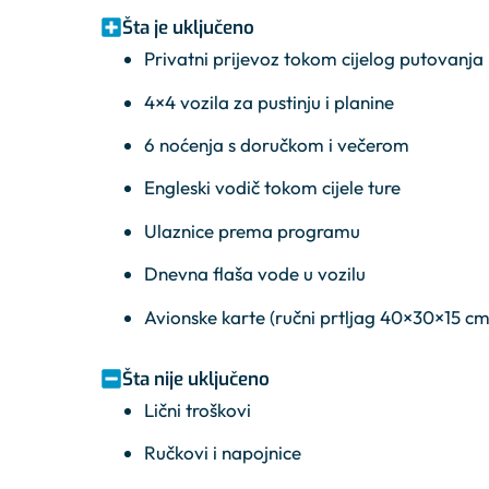
Šta je uključeno
Privatni prijevoz tokom cijelog putovanja
4×4 vozila za pustinju i planine
6 noćenja s doručkom i večerom
Engleski vodič tokom cijele ture
Ulaznice prema programu
Dnevna flaša vode u vozilu
Avionske karte (ručni prtljag 40×30×15 cm
Šta nije uključeno
Lični troškovi
Ručkovi i napojnice