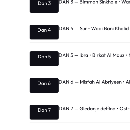
DAN 3 — Bimmah Sinkhole • Wad
Dan 3
DAN 4 — Sur • Wadi Bani Khalid •
Dan 4
DAN 5 — Ibra • Birkat Al Mauz •
Dan 5
DAN 6 — Misfah Al Abriyeen • A
Dan 6
DAN 7 — Gledanje delfina • Ostrv
Dan 7