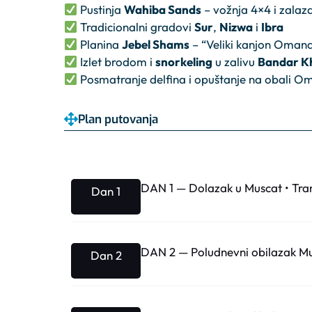
Pustinja
Wahiba Sands
– vožnja 4×4 i zalaz
Tradicionalni gradovi
Sur
,
Nizwa
i
Ibra
Planina
Jebel Shams
– “Veliki kanjon Oman
Izlet brodom i
snorkeling
u zalivu
Bandar K
Posmatranje delfina i opuštanje na obali 
Plan putovanja
DAN 1 — Dolazak u Muscat • Tran
Dan 1
DAN 2 — Poludnevni obilazak M
Dan 2