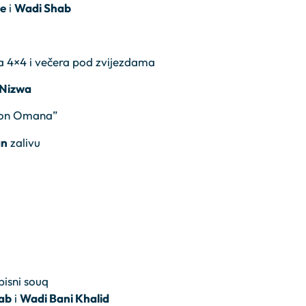
le
i
Wadi Shab
a 4×4 i večera pod zvijezdama
Nizwa
njon Omana”
an
zalivu
m
pisni souq
ab
i
Wadi Bani Khalid