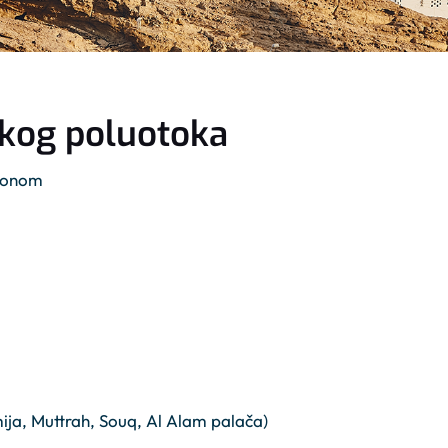
skog poluotoka
ionom
ija, Muttrah, Souq, Al Alam palača)