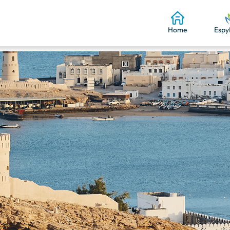
Home
Espy