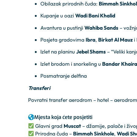
Obilazak prirodnih čuda:
Bimmah Sinkho
Kupanje u oazi
Wadi Bani Khalid
Avantura u pustinji
Wahiba Sands
– vožnj
Posjeta gradovima
Ibra
,
Birkat Al Mauz
i
Izlet na planinu
Jebel Shams
– “Veliki ka
Izlet brodom i snorkeling u
Bandar Khair
Posmatranje delfina
Transferi
Povratni transfer aerodrom – hotel – aerodro
Mjesta koja ćete posjetiti
Glavni grad
Muscat
– džamije, palače i živo
Prirodna čuda –
Bimmah Sinkhole
,
Wadi Sh