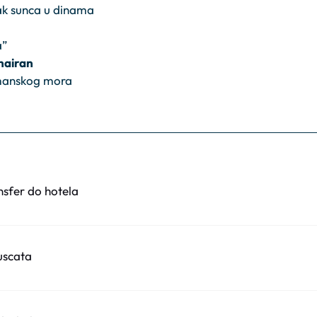
ak sunca u dinama
a”
hairan
Omanskog mora
sfer do hotela
uscata