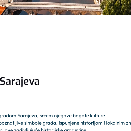
 Sarajeva
 gradom Sarajeva, srcem njegove bogate kulture.
poznatljive simbole grada, ispunjene historijom i lokalnim 
i ove zadivljujuće historijske građevine.