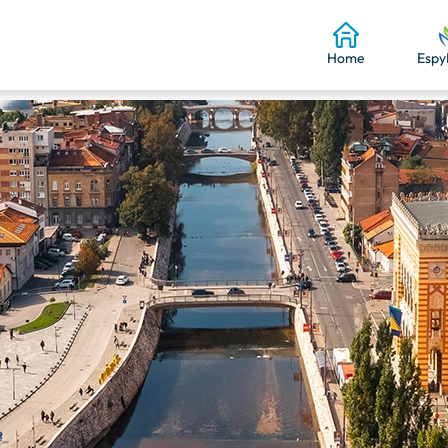
Home
Espy