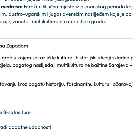
a medresa:
Istražite ključna mjesta iz osmanskog perioda ko
m, austro-ugarskim i jugoslavenskim naslijeđem koje je obl
dicije, zanate i multikulturalnu atmosferu grada.
će sa Zapadom
rad u kojem se različite kulture i historijski uticaji skladno
-djela, bogatog naslijeđa i multikulturalne baštine Sarajeva 
anju kroz bogatu historiju, fascinantnu kulturu i očaravaj
le 8-satne ture
radi dodatne udobnosti