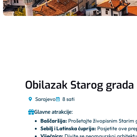
Obilazak Starog grada
Sarajevo
8 sati
Glavne atrakcije:
Baščaršija:
Prošetajte živopisnim Starim
Sebilj i Latinska ćuprija:
Posjetite ove pre
Vijećnica:
Divite se neomaurskoj arhitektur