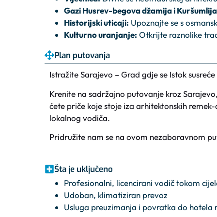
Gazi Husrev-begova džamija i Kuršumlij
Historijski uticaji:
Upoznajte se s osmanski
Kulturno uranjanje:
Otkrijte raznolike tra
Plan putovanja
Istražite Sarajevo – Grad gdje se Istok susre
Krenite na sadržajno putovanje kroz Sarajevo, g
ćete priče koje stoje iza arhitektonskih remek
lokalnog vodiča.
Pridružite nam se na ovom nezaboravnom putov
Šta je uključeno
Profesionalni, licencirani vodič tokom cije
Udoban, klimatiziran prevoz
Usluga preuzimanja i povratka do hotela 