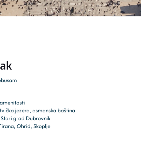
zak
tobusom
namenitosti
itvička jezera, osmanska baština
 Stari grad Dubrovnik
irana, Ohrid, Skoplje