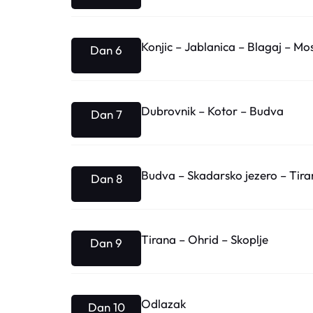
Konjic – Jablanica – Blagaj – Mo
Dan 6
Dubrovnik – Kotor – Budva
Dan 7
Budva – Skadarsko jezero – Tir
Dan 8
Tirana – Ohrid – Skoplje
Dan 9
Odlazak
Dan 10