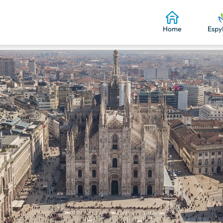
Home
Espy