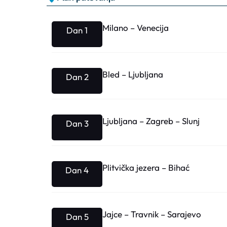
Milano – Venecija
Dan 1
Bled – Ljubljana
Dan 2
Ljubljana – Zagreb – Slunj
Dan 3
Plitvička jezera – Bihać
Dan 4
Jajce – Travnik – Sarajevo
Dan 5