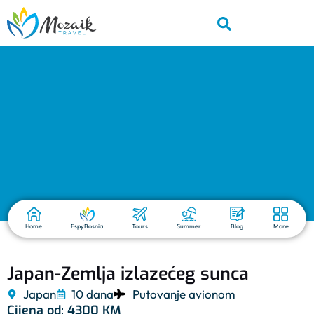
Home
EspyBosnia
Tours
Summer
Blog
More
Japan-Zemlja izlazećeg sunca
Japan
10 dana
Putovanje avionom
Cijena od:
4300 KM