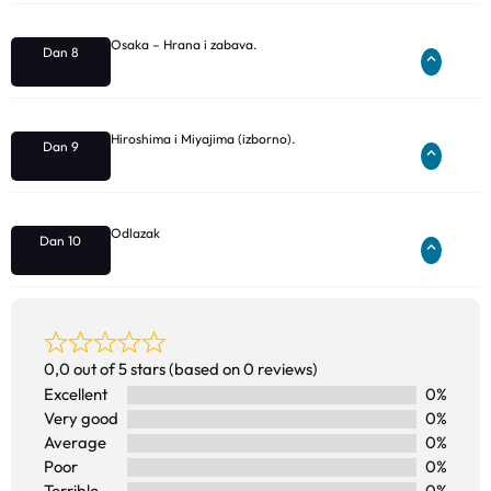
Osaka – Hrana i zabava.
Dan 8
Hiroshima i Miyajima (izborno).
Dan 9
Odlazak
Dan 10
0,0 out of 5 stars (based on 0 reviews)
Excellent
0%
Very good
0%
Average
0%
Poor
0%
Terrible
0%