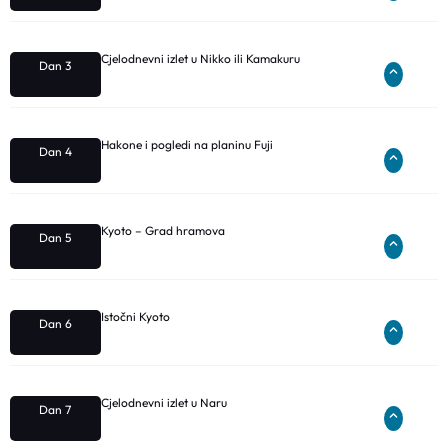
Cjelodnevni izlet u Nikko ili Kamakuru
Dan 3
Hakone i pogledi na planinu Fuji
Dan 4
Kyoto – Grad hramova
Dan 5
Istočni Kyoto
Dan 6
Cjelodnevni izlet u Naru
Dan 7