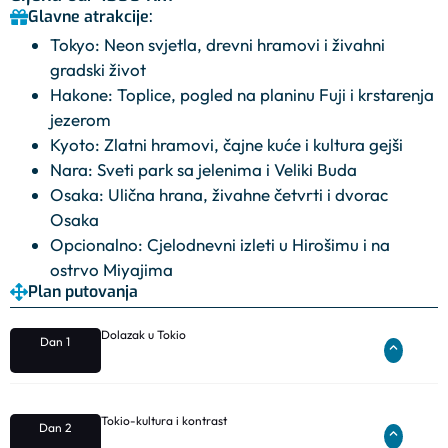
Glavne atrakcije:
Tokyo: Neon svjetla, drevni hramovi i živahni
gradski život
Hakone: Toplice, pogled na planinu Fuji i krstarenja
jezerom
Kyoto: Zlatni hramovi, čajne kuće i kultura gejši
Nara: Sveti park sa jelenima i Veliki Buda
Osaka: Ulična hrana, živahne četvrti i dvorac
Osaka
Opcionalno: Cjelodnevni izleti u Hirošimu i na
ostrvo Miyajima
Plan putovanja
Dolazak u Tokio
Dan 1
Tokio-kultura i kontrast
Dan 2