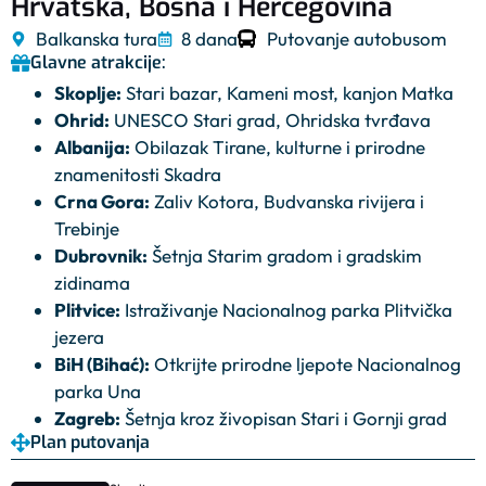
Hrvatska, Bosna i Hercegovina
Balkanska tura
8 dana
Putovanje autobusom
Glavne atrakcije:
Skoplje:
Stari bazar, Kameni most, kanjon Matka
Ohrid:
UNESCO Stari grad, Ohridska tvrđava
Albanija:
Obilazak Tirane, kulturne i prirodne
znamenitosti Skadra
Crna Gora:
Zaliv Kotora, Budvanska rivijera i
Trebinje
Dubrovnik:
Šetnja Starim gradom i gradskim
zidinama
Plitvice:
Istraživanje Nacionalnog parka Plitvička
jezera
BiH (Bihać):
Otkrijte prirodne ljepote Nacionalnog
parka Una
Zagreb:
Šetnja kroz živopisan Stari i Gornji grad
Plan putovanja