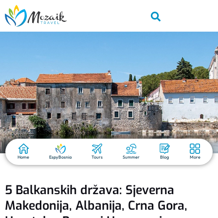
Home
EspyBosnia
Tours
Summer
Blog
More
5 Balkanskih država: Sjeverna
Makedonija, Albanija, Crna Gora,