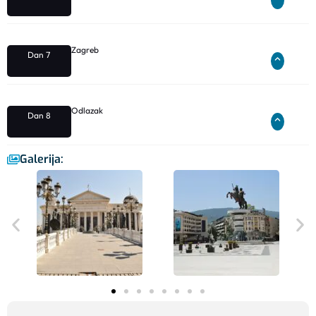
Zagreb
Dan 7
Odlazak
Dan 8
Galerija: